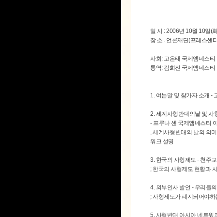
일 시 : 2006년 10월 10일(
장 소 : 언론재단(프레스센터
사회: 고은태 국제앰네스티
통역: 김희진 국제앰네스티
1. 여는말 및 참가자 소개 
2. 세계사형반대의날 및 
- 프루나 센 국제앰네스티 
; 세계사형반대의 날의 의
워크 설명
3. 한국의 사형제도 - 천
; 한국의 사형제도 현황과
4. 외부인사 발언 - 우리들
; 사형제도가 폐지되어야하
5. 사형반대 아시아 네트워크