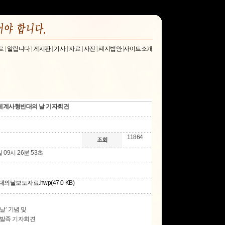
로
|
알립니다
|
게시판
|
기사
|
자료
|
사진
|
폐지법안
|
사이트소개
시 세계사형반대의 날 기자회견
11864
일 09시 26분 53초
의날보도자료.hwp(47.0 KB)
날’ 기념 및
 발족 기자회견