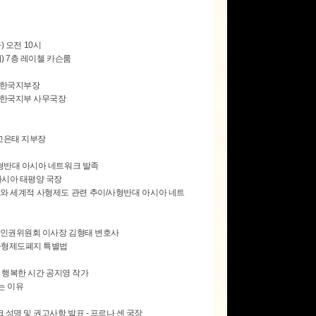
화) 오전 10시
) 7층 레이첼 카슨룸
 한국지부장
 한국지부 사무국장
- 고은태 지부장
사형반대 아시아 네트워크 발족
아시아 태평양 국장
미와 세계적 사형제도 관련 추이/사형반대 아시아 네트
주교인권위원회 이사장 김형태 변호사
 사형제도폐지 특별법
의 행복한 시간 공지영 작가
는 이유
 성명 및 권고사항 발표 - 프르나 센 국장